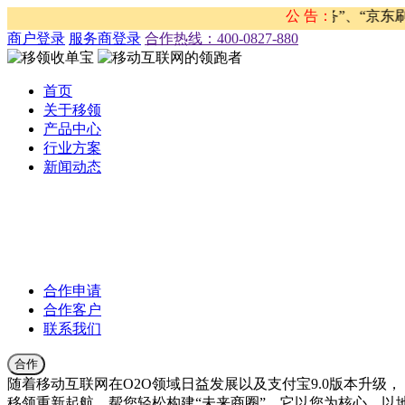
络发现有不法分子盗用移领网络名义开展“京东任务”、“京东刷
公 告：
商户登录
服务商登录
合作热线：‭400-0827-880
首页
关于移领
产品中心
行业方案
新闻动态
公司新闻
合作伙伴新闻
行业新闻
产品公告
合作申请
合作客户
联系我们
合作
随着移动互联网在O2O领域日益发展以及支付宝9.0版本升级，
移领重新起航，帮您轻松构建“未来商圈”。它以您为核心，以