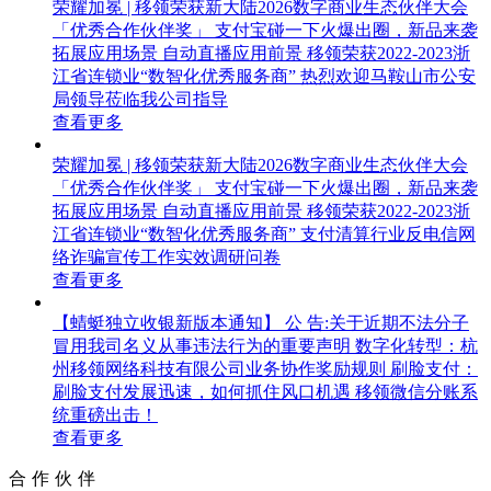
荣耀加冕 | 移领荣获新大陆2026数字商业生态伙伴大会
「优秀合作伙伴奖」
支付宝碰一下火爆出圈，新品来袭
拓展应用场景
自动直播应用前景
移领荣获2022-2023浙
江省连锁业“数智化优秀服务商”
热烈欢迎马鞍山市公安
局领导莅临我公司指导
查看更多
荣耀加冕 | 移领荣获新大陆2026数字商业生态伙伴大会
「优秀合作伙伴奖」
支付宝碰一下火爆出圈，新品来袭
拓展应用场景
自动直播应用前景
移领荣获2022-2023浙
江省连锁业“数智化优秀服务商”
支付清算行业反电信网
络诈骗宣传工作实效调研问卷
查看更多
【蜻蜓独立收银新版本通知】
公 告:关于近期不法分子
冒用我司名义从事违法行为的重要声明
数字化转型：杭
州移领网络科技有限公司业务协作奖励规则
刷脸支付：
刷脸支付发展迅速，如何抓住风口机遇
移领微信分账系
统重磅出击！
查看更多
合作伙伴