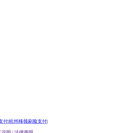
支付
|
杭州移领刷脸支付
|
说明 |
法律声明