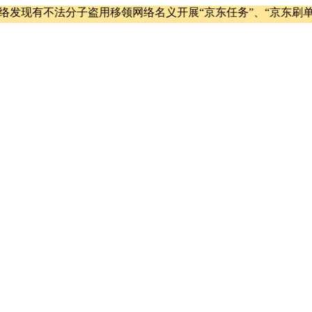
现有不法分子盗用移领网络名义开展“京东任务”、“京东刷单”