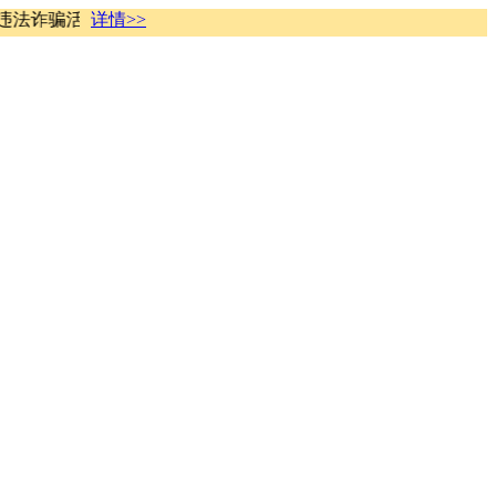
违法诈骗活动，移领网络严正声明，“京东任务”“京东刷单”等活
详情>>