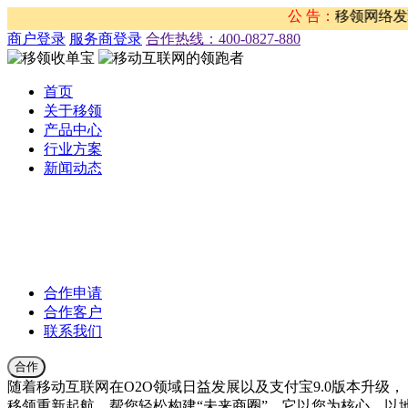
分子冒用我司名义 从事违法行为的重要声明 近期，移领网络发现
公 告：
商户登录
服务商登录
合作热线：‭400-0827-880
首页
关于移领
产品中心
行业方案
新闻动态
公司新闻
合作伙伴新闻
行业新闻
产品公告
合作申请
合作客户
联系我们
合作
随着移动互联网在O2O领域日益发展以及支付宝9.0版本升级，
移领重新起航，帮您轻松构建“未来商圈”。它以您为核心，以