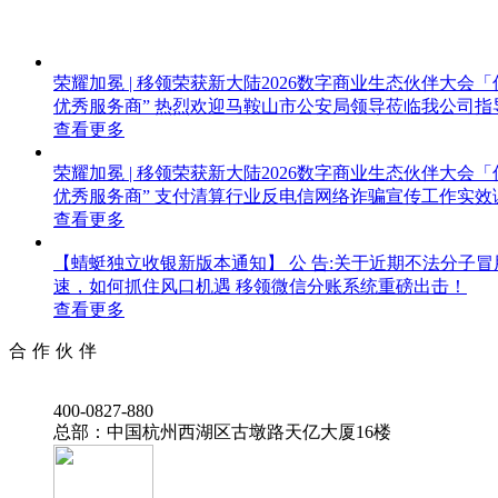
荣耀加冕 | 移领荣获新大陆2026数字商业生态伙伴大会
优秀服务商”
热烈欢迎马鞍山市公安局领导莅临我公司指
查看更多
荣耀加冕 | 移领荣获新大陆2026数字商业生态伙伴大会
优秀服务商”
支付清算行业反电信网络诈骗宣传工作实效
查看更多
【蜻蜓独立收银新版本通知】
公 告:关于近期不法分子
速，如何抓住风口机遇
移领微信分账系统重磅出击！
查看更多
合作伙伴
‭400-0827-880
总部：中国杭州西湖区古墩路天亿大厦16楼