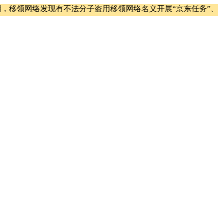
移领网络发现有不法分子盗用移领网络名义开展“京东任务”、“京